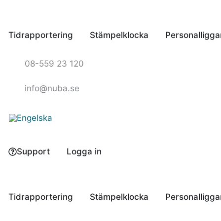
Hoppa
till
innehåll
Tidrapportering
Stämpelklocka
Personalligga
08-559 23 120
info@nuba.se
Support
Logga in
Tidrapportering
Stämpelklocka
Personalligga