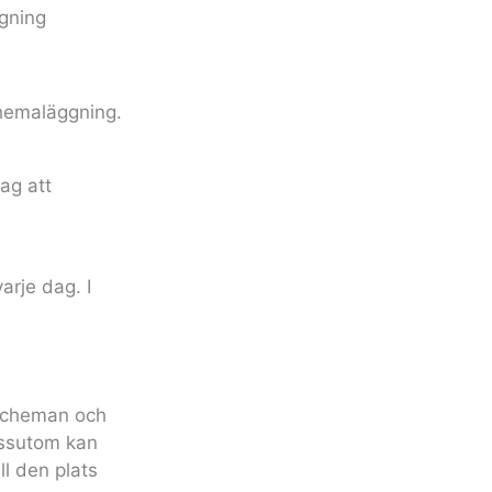
ggning
chemaläggning.
rje dag. I
 scheman och
essutom kan
ll den plats