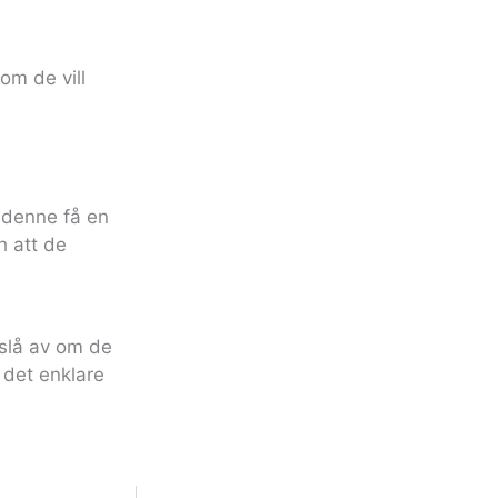
om de vill
 denne få en
h att de
slå av om de
 det enklare