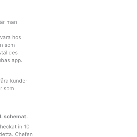
 När man
n
vara hos
en som
tälldes
ubas app.
våra kunder
er som
l. schemat.
heckat in 10
 detta. Chefen