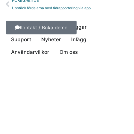
Föregående
FÖREGÅENDE
Upptäck fördelarna med tidrapportering via app
Kontakt
Beställ NFC-taggar
Kontakt / Boka demo
Support
Nyheter
Inlägg
Användarvillkor
Om oss