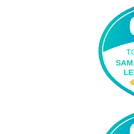
T
SAM
L