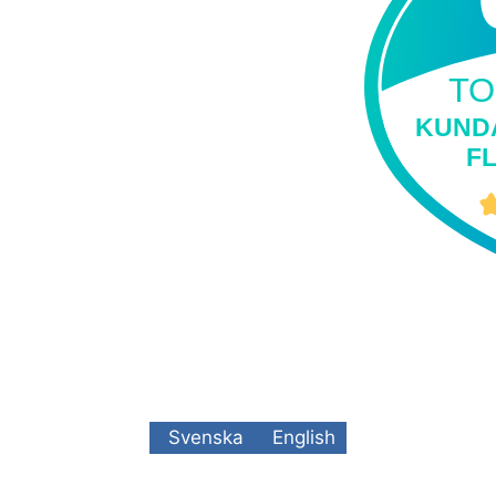
TO
KUND
FL
Svenska
English