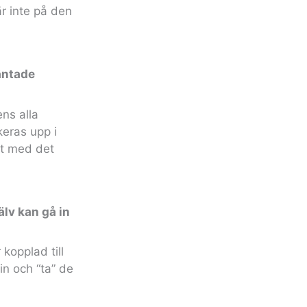
är inte på den
väntade
ns alla
keras upp i
het med det
lv kan gå in
kopplad till
in och “ta” de