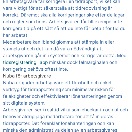
En arbetsgivare får korrigera i en tidrapport, vilket kan
vara viktigt för att säkerställa att tidredovisning är
korrekt. Däremot ska alla korrigeringar ske efter de lagar
och regler som finns. Arbetsgivaren får till exempel inte
korrigera tid på ett sätt så att du inte får betalt för tid du
har arbetat.
Medarbetare kan ibland glömma att stämpla in eller
stämpla ut och det kan då vara nödvändigt att
arbetsgivaren går in i systemet och korrigerar detta. Med
tidsregistrering i app
minskar dock felmarginalen och
korrigering behövs oftast inte.
Nuba för arbetsgivare
Nuba erbjuder arbetsgivare ett flexibelt och enkelt
verktyg för tidrapportering som minimerar risken för
felaktigheter och effektiviserar lönehanteringen genom
sitt digitala system.
Arbetsgivaren ser i realtid vilka som checkar in och ut och
behöver aldrig jaga medarbetare för att få in deras
tidrapporter. Det förenklar lönehanteringen och kan
minska den administrativa delen av en arbetsgivares