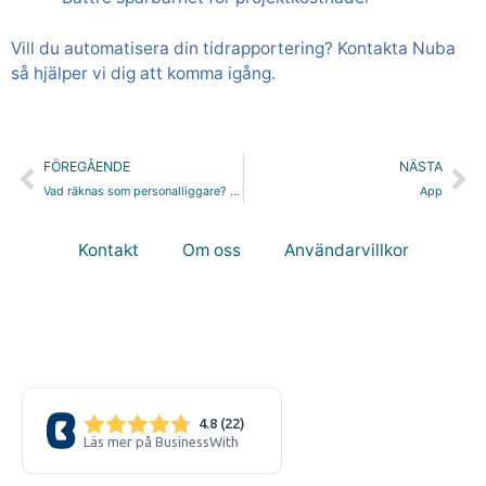
Vill du automatisera din tidrapportering? Kontakta Nuba
så hjälper vi dig att komma igång.
Föregående
Nä
FÖREGÅENDE
NÄSTA
Vad räknas som personalliggare? – En guide för företag och arbetsgivare
App
Kontakt
Om oss
Användarvillkor