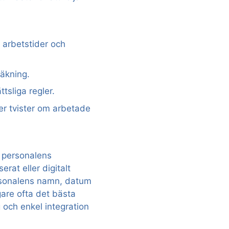
 arbetstider och
räkning.
ttsliga regler.
ler tvister om arbetade
ra personalens
rat eller digitalt
rsonalens namn, datum
gare ofta det bästa
g och enkel integration