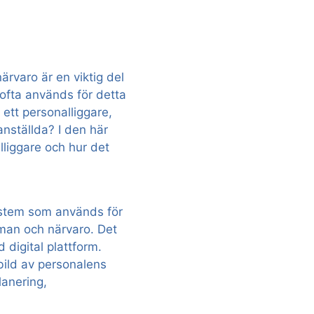
g och arbetsgivare
ärvaro är en viktig del
 ofta används för detta
ett personalliggare,
nställda? I den här
lliggare och hur det
system som används för
eman och närvaro. Det
 digital plattform.
 bild av personalens
lanering,