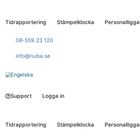
Hoppa
till
innehåll
Tidrapportering
Stämpelklocka
Personalligga
08-559 23 120
info@nuba.se
Support
Logga in
Tidrapportering
Stämpelklocka
Personalligga