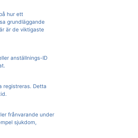
på hur ett
issa grundläggande
r är de viktigaste
ler anställnings-ID
at.
 registreras. Detta
id.
ler frånvarande under
xempel sjukdom,