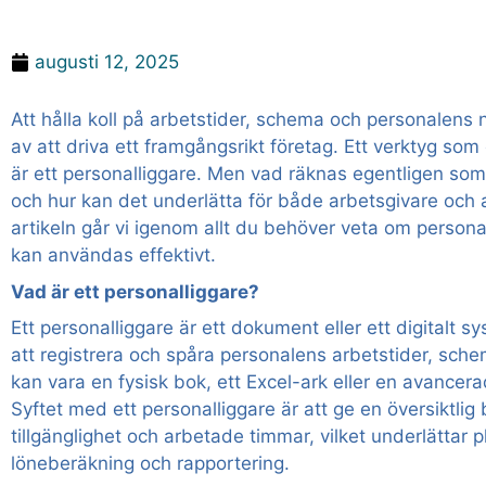
Vad räknas som personalliggare? – En guide för företa
augusti 12, 2025
Att hålla koll på arbetstider, schema och personalens n
av att driva ett framgångsrikt företag. Ett verktyg som
är ett personalliggare. Men vad räknas egentligen som 
och hur kan det underlätta för både arbetsgivare och a
artikeln går vi igenom allt du behöver veta om persona
kan användas effektivt.
Vad är ett personalliggare?
Ett personalliggare är ett dokument eller ett digitalt 
att registrera och spåra personalens arbetstider, sch
kan vara en fysisk bok, ett Excel-ark eller en avancerad
Syftet med ett personalliggare är att ge en översiktlig
tillgänglighet och arbetade timmar, vilket underlättar p
löneberäkning och rapportering.