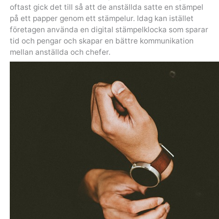
oftast gick det till så att de anställda satte en stämpel
på ett papper genom ett stämpelur. Idag kan istället
företagen använda en digital stämpelklocka som sparar
tid och pengar och skapar en bättre kommunikation
mellan anställda och chefer.