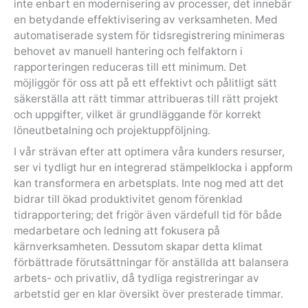
inte enbart en modernisering av processer, det innebär
en betydande effektivisering av verksamheten. Med
automatiserade system för tidsregistrering minimeras
behovet av manuell hantering och felfaktorn i
rapporteringen reduceras till ett minimum. Det
möjliggör för oss att på ett effektivt och pålitligt sätt
säkerställa att rätt timmar attribueras till rätt projekt
och uppgifter, vilket är grundläggande för korrekt
löneutbetalning och projektuppföljning.
I vår strävan efter att optimera våra kunders resurser,
ser vi tydligt hur en integrerad stämpelklocka i appform
kan transformera en arbetsplats. Inte nog med att det
bidrar till ökad produktivitet genom förenklad
tidrapportering; det frigör även värdefull tid för både
medarbetare och ledning att fokusera på
kärnverksamheten. Dessutom skapar detta klimat
förbättrade förutsättningar för anställda att balansera
arbets- och privatliv, då tydliga registreringar av
arbetstid ger en klar översikt över presterade timmar.