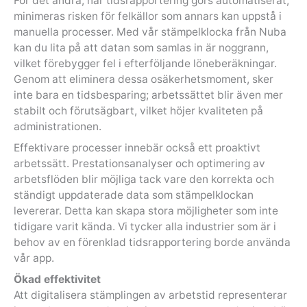
För det andra, när tidsrapportering görs automatiserat,
minimeras risken för felkällor som annars kan uppstå i
manuella processer. Med vår stämpelklocka från Nuba
kan du lita på att datan som samlas in är noggrann,
vilket förebygger fel i efterföljande löneberäkningar.
Genom att eliminera dessa osäkerhetsmoment, sker
inte bara en tidsbesparing; arbetssättet blir även mer
stabilt och förutsägbart, vilket höjer kvaliteten på
administrationen.
Effektivare processer innebär också ett proaktivt
arbetssätt. Prestationsanalyser och optimering av
arbetsflöden blir möjliga tack vare den korrekta och
ständigt uppdaterade data som stämpelklockan
levererar. Detta kan skapa stora möjligheter som inte
tidigare varit kända. Vi tycker alla industrier som är i
behov av en förenklad tidsrapportering borde använda
vår app.
Ökad effektivitet
Att digitalisera stämplingen av arbetstid representerar