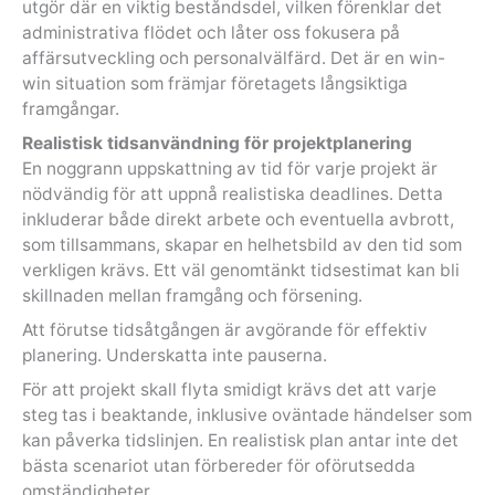
utgör där en viktig beståndsdel, vilken förenklar det
administrativa flödet och låter oss fokusera på
affärsutveckling och personalvälfärd. Det är en win-
win situation som främjar företagets långsiktiga
framgångar.
Realistisk tidsanvändning för projektplanering
En noggrann uppskattning av tid för varje projekt är
nödvändig för att uppnå realistiska deadlines. Detta
inkluderar både direkt arbete och eventuella avbrott,
som tillsammans, skapar en helhetsbild av den tid som
verkligen krävs. Ett väl genomtänkt tidsestimat kan bli
skillnaden mellan framgång och försening.
Att förutse tidsåtgången är avgörande för effektiv
planering. Underskatta inte pauserna.
För att projekt skall flyta smidigt krävs det att varje
steg tas i beaktande, inklusive oväntade händelser som
kan påverka tidslinjen. En realistisk plan antar inte det
bästa scenariot utan förbereder för oförutsedda
omständigheter.