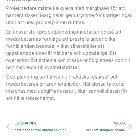
Projektledare måste kalkylera med marginaler för att
hantera risker. Marginaler ger utrymme för korrigeringar
utan att hela projektplanen rubbas.
En ansvarsfull projektplanering innefattar också att
medarbetarnas förmåga att prestera under olika
förhållanden beaktas, vilket säkerställer att
uppskattade tider är hållbara och uppnåeliga. Ett
överambitiöst schema kan orsaka onödig stress och till
och med leda till kvalitetsbrister.
God planering tar hänsyn till faktiska resurser och
medarbetares erfarenhetsnivåer. När dessa faktorer
matchas med uppgiftens natur, ökar sannolikheten för
att hålla tidsschemat.
Föregående
Nä
FÖREGÅENDE
NÄSTA
Spara pengar med automatisk tidrapportering
När kom stämpelklockan?