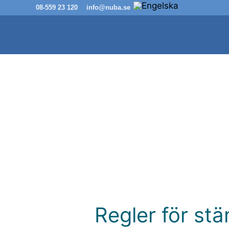
Hoppa
08-559 23 120
info@nuba.se
till
innehåll
23 Mars 2024
Regler för st
Regler
för