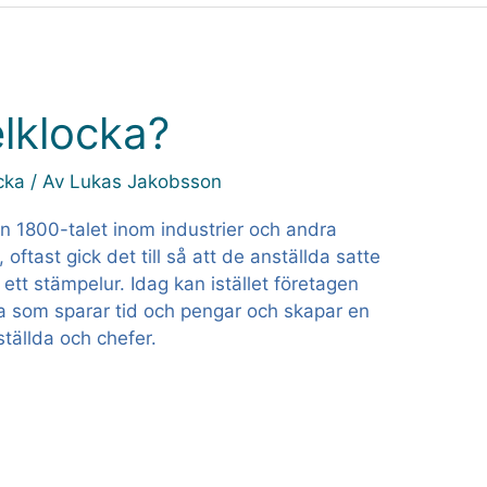
lklocka?
cka
/ Av
Lukas Jakobsson
n 1800-talet inom industrier och andra
 oftast gick det till så att de anställda satte
tt stämpelur. Idag kan istället företagen
a som sparar tid och pengar och skapar en
tällda och chefer.