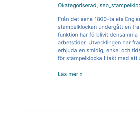
stämpelklocka
Okategoriserad
,
seo_stampelklo
Från det sena 1800-talets England
stämpelklockan undergått en tr
funktion har förblivit densamma 
arbetstider. Utvecklingen har fra
erbjuda en smidig, enkel och tid
för stämpelklocka I takt med att
Läs mer »