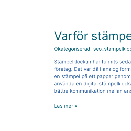
Varför stämpe
Varför
stämpelklocka?
Okategoriserad
,
seo_stampelklo
Stämpelklockan har funnits seda
företag. Det var då i analog form,
en stämpel på ett papper genom e
använda en digital stämpelklock
bättre kommunikation mellan ans
Läs mer »