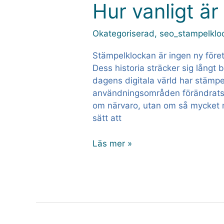
Hur vanligt ä
Hur
vanligt
är
Okategoriserad
,
seo_stampelklo
stämpelklocka?
Stämpelklockan är ingen ny före
Dess historia sträcker sig långt ba
dagens digitala värld har stämp
användningsområden förändrats a
om närvaro, utan om så mycket me
sätt att
Läs mer »