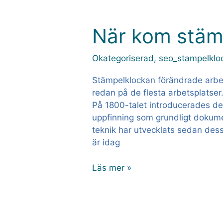
När kom stäm
När
kom
stämpelklockan?
Okategoriserad
,
seo_stampelklo
Stämpelklockan förändrade arbe
redan på de flesta arbetsplatser
På 1800-talet introducerades de
uppfinning som grundligt dokume
teknik har utvecklats sedan dess 
är idag
Läs mer »