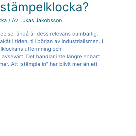
r stämpelklocka?
cka
/ Av
Lukas Jakobsson
teelse, ändå är dess relevans oumbärlig.
kåt i tiden, till början av industrialismen. I
elklockans utformning och
vsevärt. Det handlar inte längre enbart
r. Att ”stämpla in" har blivit mer än ett