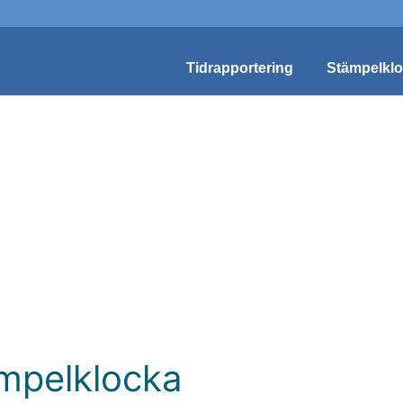
Tidrapportering
Stämpelkl
ämpelklocka