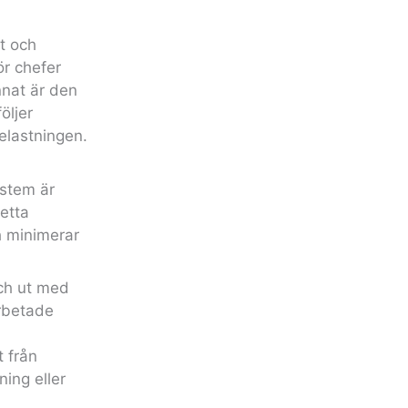
t och
ör chefer
nnat är den
öljer
elastningen.
ystem är
etta
h minimerar
ch ut med
arbetade
 från
ning eller