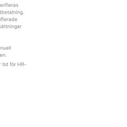
erifieras
tbetalning.
fierade
sättningar
nuell
gen.
 tid för HR-