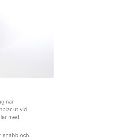
ng när
plar ut vid
delar med
r snabb och