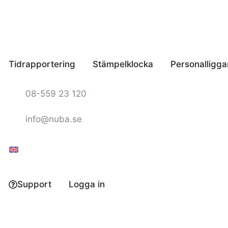
Hoppa
till
innehåll
Tidrapportering
Stämpelklocka
Personalligga
08-559 23 120
info@nuba.se
Support
Logga in