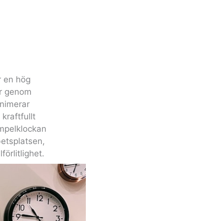
 en hög
er genom
inimerar
kraftfullt
mpelklockan
betsplatsen,
förlitlighet.