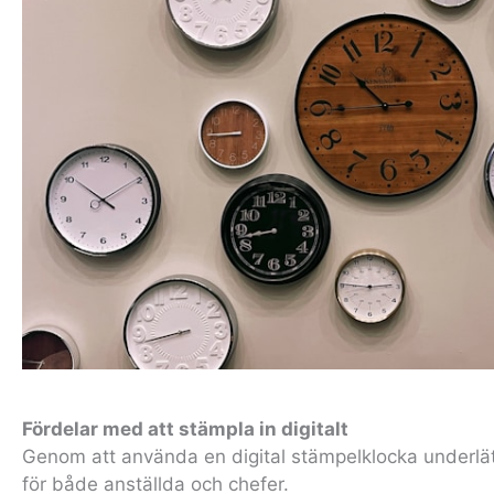
Fördelar med att stämpla in digitalt
Genom att använda en digital stämpelklocka underlät
för både anställda och chefer.