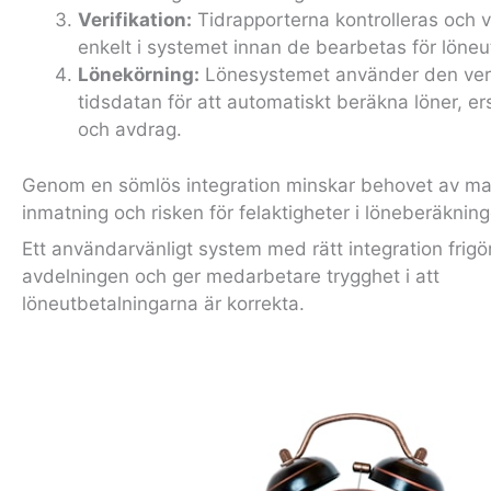
Verifikation:
Tidrapporterna kontrolleras och v
enkelt i systemet innan de bearbetas för löneu
Lönekörning:
Lönesystemet använder den veri
tidsdatan för att automatiskt beräkna löner, er
och avdrag.
Genom en sömlös integration minskar behovet av ma
inmatning och risken för felaktigheter i löneberäknin
Ett användarvänligt system med rätt integration frigör
avdelningen och ger medarbetare trygghet i att
löneutbetalningarna är korrekta.