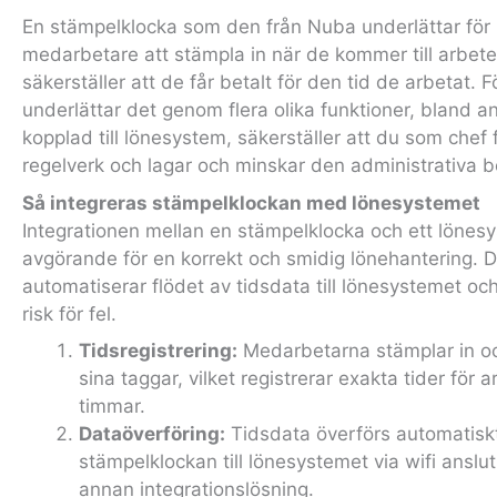
En stämpelklocka som den från Nuba underlättar för
medarbetare att stämpla in när de kommer till arbete
säkerställer att de får betalt för den tid de arbetat. F
underlättar det genom flera olika funktioner, bland a
kopplad till lönesystem, säkerställer att du som chef f
regelverk och lagar och minskar den administrativa b
Så integreras stämpelklockan med lönesystemet
Integrationen mellan en stämpelklocka och ett lönes
avgörande för en korrekt och smidig lönehantering. D
automatiserar flödet av tidsdata till lönesystemet oc
risk för fel.
Tidsregistrering:
Medarbetarna stämplar in o
sina taggar, vilket registrerar exakta tider för 
timmar.
Dataöverföring:
Tidsdata överförs automatiskt
stämpelklockan till lönesystemet via wifi anslut
annan integrationslösning.