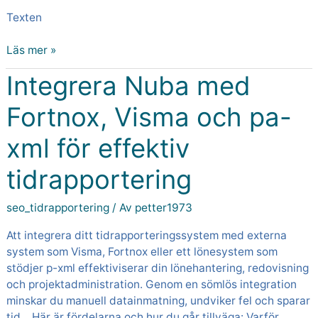
Texten
Läs mer »
Integrera Nuba med
Integrera
Nuba
Fortnox, Visma och pa-
med
Fortnox,
xml för effektiv
Visma
och
tidrapportering
pa-
xml
seo_tidrapportering
/ Av
petter1973
för
effektiv
Att integrera ditt tidrapporteringssystem med externa
tidrapportering
system som Visma, Fortnox eller ett lönesystem som
stödjer p-xml effektiviserar din lönehantering, redovisning
och projektadministration. Genom en sömlös integration
minskar du manuell datainmatning, undviker fel och sparar
tid. Här är fördelarna och hur du går tillväga: Varför