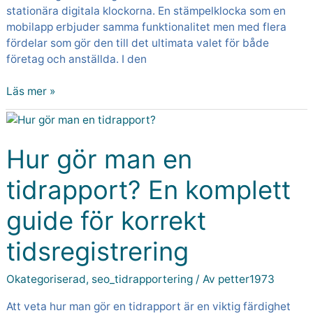
stationära digitala klockorna. En stämpelklocka som en
mobilapp erbjuder samma funktionalitet men med flera
fördelar som gör den till det ultimata valet för både
företag och anställda. I den
Läs mer »
Hur
gör
man
Hur gör man en
en
tidrapport? En komplett
tidrapport?
En
guide för korrekt
komplett
guide
tidsregistrering
för
korrekt
tidsregistrering
Okategoriserad
,
seo_tidrapportering
/ Av
petter1973
Att veta hur man gör en tidrapport är en viktig färdighet