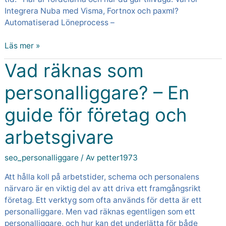
Integrera Nuba med Visma, Fortnox och paxml?
Automatiserad Löneprocess –
Läs mer »
Vad räknas som
Vad
räknas
personalliggare? – En
som
personalliggare?
guide för företag och
–
En
arbetsgivare
guide
för
seo_personalliggare
/ Av
petter1973
företag
och
Att hålla koll på arbetstider, schema och personalens
arbetsgivare
närvaro är en viktig del av att driva ett framgångsrikt
företag. Ett verktyg som ofta används för detta är ett
personalliggare. Men vad räknas egentligen som ett
personalliggare, och hur kan det underlätta för både