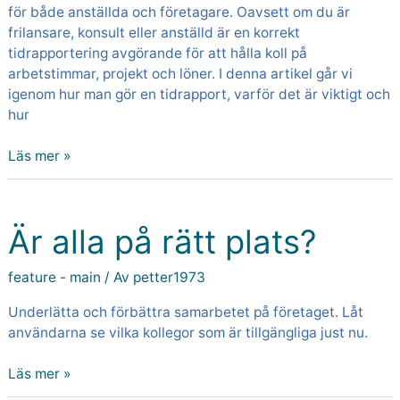
för både anställda och företagare. Oavsett om du är
frilansare, konsult eller anställd är en korrekt
tidrapportering avgörande för att hålla koll på
arbetstimmar, projekt och löner. I denna artikel går vi
igenom hur man gör en tidrapport, varför det är viktigt och
hur
Läs mer »
Är
alla
Är alla på rätt plats?
på
rätt
plats?
feature - main
/ Av
petter1973
Underlätta och förbättra samarbetet på företaget. Låt
användarna se vilka kollegor som är tillgängliga just nu.
Läs mer »