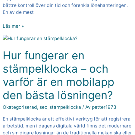
bättre kontroll över din tid och förenkla lönehanteringen.
En av de mest
Läs mer »
Hur
fungerar
en
Hur fungerar en
stämpelklocka
stämpelklocka – och
–
och
varför är en mobilapp
varför
är
den bästa lösningen?
en
mobilapp
den
Okategoriserad
,
seo_stampelklocka
/ Av
petter1973
bästa
En stämpelklocka är ett effektivt verktyg för att registrera
lösningen?
arbetstid, men i dagens digitala värld finns det modernare
och smidigare lösningar än de traditionella mekaniska eller