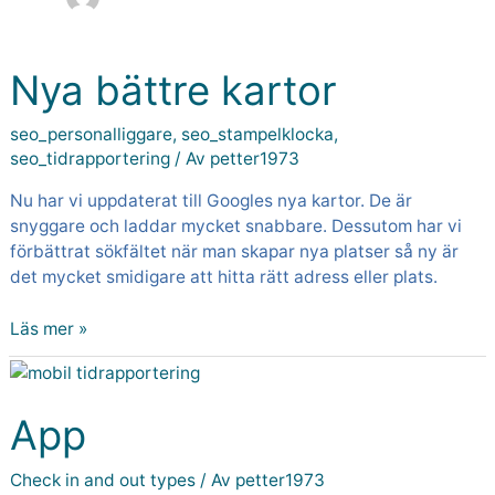
Nya bättre kartor
Nya
bättre
kartor
seo_personalliggare
,
seo_stampelklocka
,
seo_tidrapportering
/ Av
petter1973
Nu har vi uppdaterat till Googles nya kartor. De är
snyggare och laddar mycket snabbare. Dessutom har vi
förbättrat sökfältet när man skapar nya platser så ny är
det mycket smidigare att hitta rätt adress eller plats.
Läs mer »
App
App
Check in and out types
/ Av
petter1973