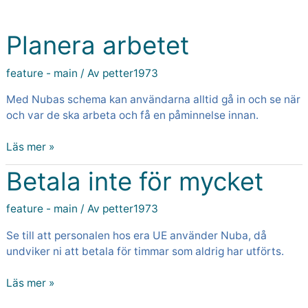
Planera
arbetet
Planera arbetet
feature - main
/ Av
petter1973
Med Nubas schema kan användarna alltid gå in och se när
och var de ska arbeta och få en påminnelse innan.
Läs mer »
Betala inte för mycket
Betala
inte
för
feature - main
/ Av
petter1973
mycket
Se till att personalen hos era UE använder Nuba, då
undviker ni att betala för timmar som aldrig har utförts.
Läs mer »